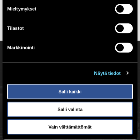
Mieltymykset
Tilastot
Markkinointi
Satakunnan Palvelutaksi Oy
Näytä tiedot
satakunnan.palvelutaksi@gmail.com
0400 517 123
Salli kaikki
Evästeseloste
Salli valinta
Haka-Aronkuja 2
29200 HARJAVALTA
Vain välttämättömät